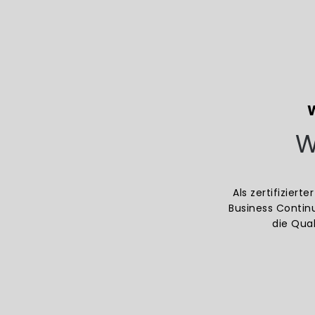
W
Als zertifizier
Business Contin
die Qua