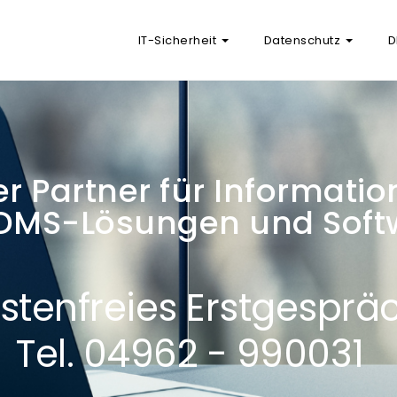
IT-Sicherheit
Datenschutz
D
er Partner für Informatio
 DMS-Lösungen und Soft
stenfreies Erstgesprä
Tel. 04962 - 990031