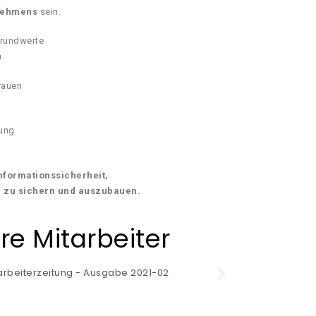
nehmens
sein.
Grundwerte
n.
trauen
zung
nformationssicherheit,
 zu sichern und auszubauen.
re Mitarbeiter