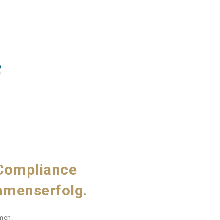
:
 Compliance
hmenserfolg.
men.