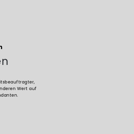
n
en
itsbeauftragter,
onderen Wert auf
ndanten.