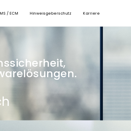
MS / ECM
Hinweisgeberschutz
Karriere
nssicherheit,
warelösungen.
ch